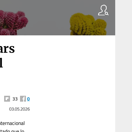
ars
l
33
0
03.05.2026
nternacional
ltado que lo