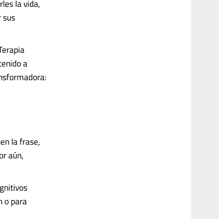
les la vida,
r sus
Terapia
tenido a
ansformadora:
n la frase,
or aún,
gnitivos
n o para