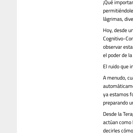
¡Qué important
permitiéndoles
lágrimas, diver
Hoy, desde un
Cognitivo-Con
observar esta
el poder de l
El ruido que 
A menudo, cua
automáticamen
ya estamos fo
preparando un
Desde la Tera
actúan como b
decirles cómo 