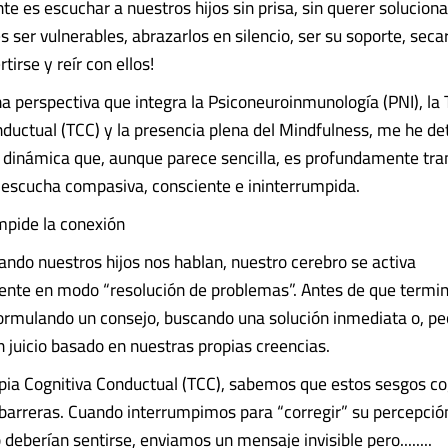
e es escuchar a nuestros hijos sin prisa, sin querer solucionar
 ser vulnerables, abrazarlos en silencio, ser su soporte, seca
tirse y reír con ellos!
a perspectiva que integra la Psiconeuroinmunología (PNI), la 
ductual (TCC) y la presencia plena del Mindfulness, me he de
 dinámica que, aunque parece sencilla, es profundamente tr
a escucha compasiva, consciente e ininterrumpida.
impide la conexión
ndo nuestros hijos nos hablan, nuestro cerebro se activa
te en modo “resolución de problemas”. Antes de que termine
rmulando un consejo, buscando una solución inmediata o, pe
 juicio basado en nuestras propias creencias.
pia Cognitiva Conductual (TCC), sabemos que estos sesgos co
arreras. Cuando interrumpimos para “corregir” su percepció
deberían sentirse, enviamos un mensaje invisible pero........