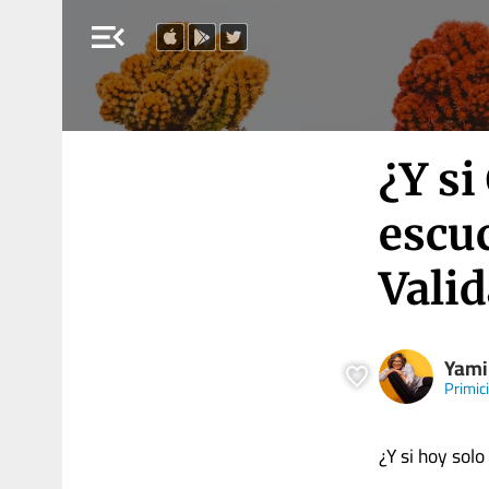
menu_open
¿Y si
escu
Valid
Yami
Primic
¿Y si hoy sol