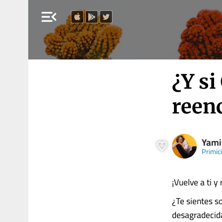
menu_open
¿Y si
reen
Yami
Primic
¡Vuelve a ti 
¿Te sientes s
desagradecida