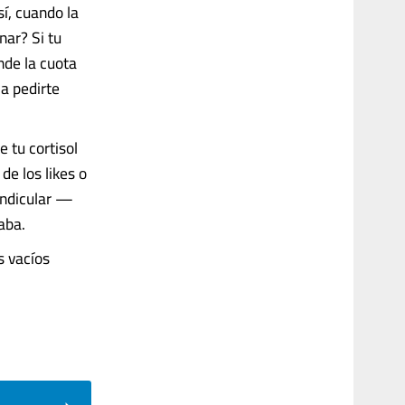
sí, cuando la
nar? Si tu
nde la cuota
a pedirte
 tu cortisol
de los likes o
endicular —
aba.
s vacíos