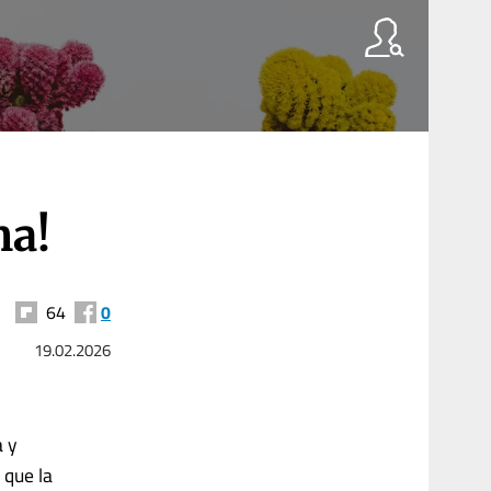
ma!
64
0
19.02.2026
a y
 que la