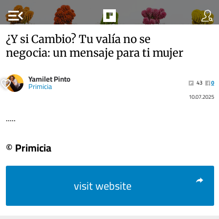
menu_open
¿Y si Cambio? Tu valía no se
negocia: un mensaje para ti mujer
Yamilet Pinto
43
0
Primicia
10.07.2025
.....
© Primicia
visit website