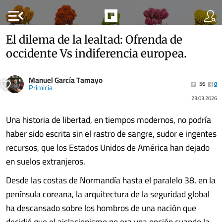
menu_open
El dilema de la lealtad: Ofrenda de
occidente Vs indiferencia europea.
Manuel García Tamayo
56
0
Primicia
23.03.2026
Una historia de libertad, en tiempos modernos, no podría
haber sido escrita sin el rastro de sangre, sudor e ingentes
recursos, que los Estados Unidos de América han dejado
en suelos extranjeros.
Desde las costas de Normandía hasta el paralelo 38, en la
península coreana, la arquitectura de la seguridad global
ha descansado sobre los hombros de una nación que
decidió que el aislacionismo no era una opción cuando la