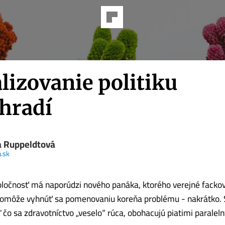
lizovanie politiku
hradí
ia Ruppeldtová
.sk
ločnosť má naporúdzi nového panáka, ktorého verejné fackov
pomôže vyhnúť sa pomenovaniu koreňa problému - nakrátko. Sú
aľ čo sa zdravotníctvo „veselo“ rúca, obohacujú piatimi paralel