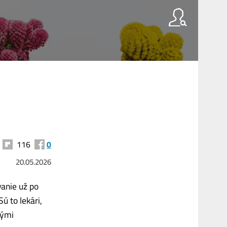
116
0
20.05.2026
anie už po
 to lekári,
nými