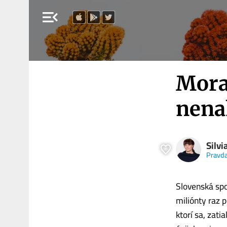
menu_open
Mora
nena
Silv
Pravda
Slovenská spo
miliónty raz 
ktorí sa, zati