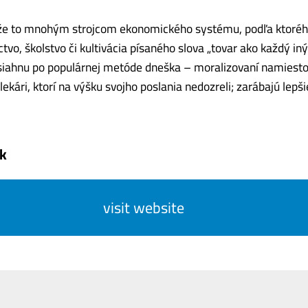
 že to mnohým strojcom ekonomického systému, podľa ktoréh
tvo, školstvo či kultivácia písaného slova „tovar ako každý iný
siahnu po populárnej metóde dneška – moralizovaní namiesto 
lekári, ktorí na výšku svojho poslania nedozreli; zarábajú lepš
k
visit website