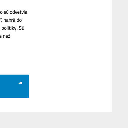
o sú odvetvia
“, nahrá do
politiky. Sú
ie než