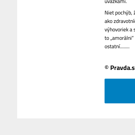
úväzkami.
Niet pochýb,
ako zdravotníc
výhovoriek a 
to „amorálni“ 
ostatní........
© Pravda.s