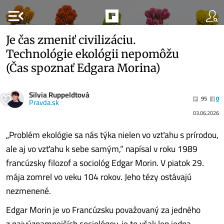
menu_open
Je čas zmeniť civilizáciu.
Technológie ekológii nepomôžu
(Čas spoznať Edgara Morina)
Silvia Ruppeldtová
95
0
Pravda.sk
03.06.2026
„Problém ekológie sa nás týka nielen vo vzťahu s prírodou,
ale aj vo vzťahu k sebe samým,“ napísal v roku 1989
francúzsky filozof a sociológ Edgar Morin. V piatok 29.
mája zomrel vo veku 104 rokov. Jeho tézy ostávajú
nezmenené.
Edgar Morin je vo Francúzsku považovaný za jedného
z najvýznamnejších sociológov, je to však len jedna