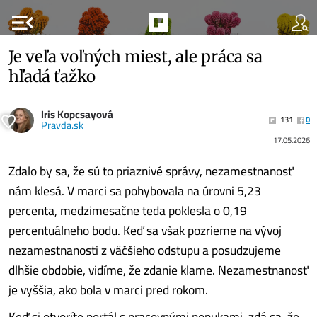
menu_open
Je veľa voľných miest, ale práca sa
hľadá ťažko
Iris Kopcsayová
131
0
Pravda.sk
17.05.2026
Zdalo by sa, že sú to priaznivé správy, nezamestnanosť
nám klesá. V marci sa pohybovala na úrovni 5,23
percenta, medzimesačne teda poklesla o 0,19
percentuálneho bodu. Keď sa však pozrieme na vývoj
nezamestnanosti z väčšieho odstupu a posudzujeme
dlhšie obdobie, vidíme, že zdanie klame. Nezamestnanosť
je vyššia, ako bola v marci pred rokom.
Keď si otvoríte portál s pracovnými ponukami, zdá sa, že