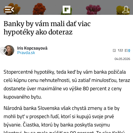
menu_open
Banky by vám mali dať viac
hypotéky ako doteraz
Iris Kopcsayová
122
0
Pravda.sk
04.05.2026
Stopercentné hypotéky, teda keď by vám banka požičala
celú kúpnu cenu nehnuteľnosti, sú zatiaľ minulosťou, teraz
dostanete úver maximálne vo výške 80 percent z ceny
kupovaného bytu.
Národná banka Slovenska však chystá zmeny a tie by
mohli byť v prospech ľudí, ktorí si kupujú svoje prvé
bývanie. Čiastka, ktorú by banka poskytla svojmu
klientovi, by sa mala zvýšiť na 90 percent. To síce ťažkú