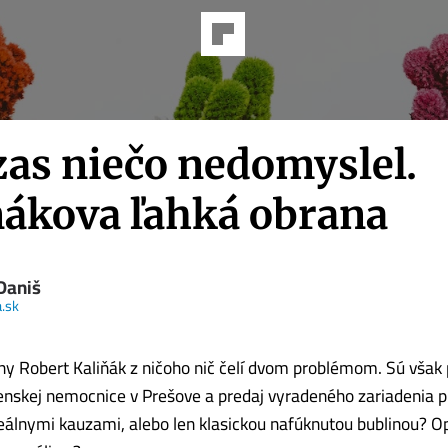
zas niečo nedomyslel.
ňákova ľahká obrana
Daniš
.sk
ny Robert Kaliňák z ničoho nič čelí dvom problémom. Sú však
enskej nemocnice v Prešove a predaj vyradeného zariadenia p
álnymi kauzami, alebo len klasickou nafúknutou bublinou? O