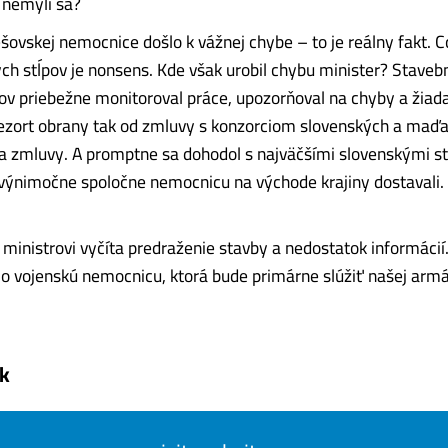
 nemýli sa?
šovskej nemocnice došlo k vážnej chybe – to je reálny fakt. C
h stĺpov je nonsens. Kde však urobil chybu minister? Staveb
ov priebežne monitoroval práce, upozorňoval na chyby a žiada
ezort obrany tak od zmluvy s konzorciom slovenských a maďa
ľa zmluvy. A promptne sa dohodol s najväčšími slovenskými 
výnimočne spoločne nemocnicu na východe krajiny dostavali.
 ministrovi vyčíta predraženie stavby a nedostatok informácií
e o vojenskú nemocnicu, ktorá bude primárne slúžiť našej arm
k