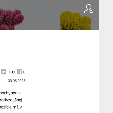
109
0
03.06.2026
 pochybenia
rotivzdušnej
pozícia má v