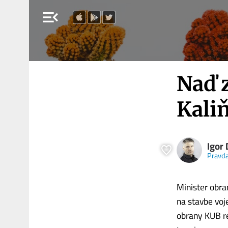
menu_open
Naď 
Kali
Igor 
Pravda
Minister obra
na stavbe voj
obrany KUB re