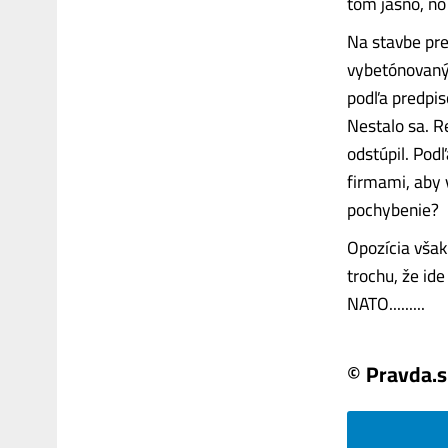
tom jasno, no
Na stavbe pre
vybetónovanýc
podľa predpis
Nestalo sa. R
odstúpil. Pod
firmami, aby 
pochybenie?
Opozícia však
trochu, že id
NATO.........
© Pravda.s