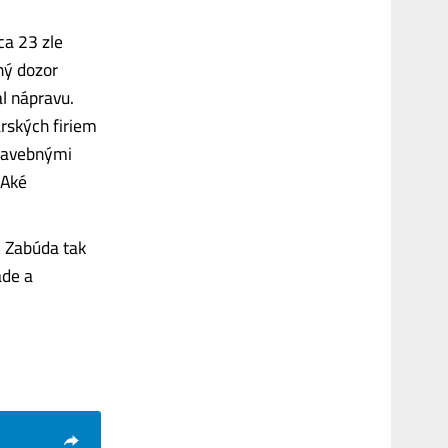
ca 23 zle
ný dozor
l nápravu.
rských firiem
stavebnými
 Aké
. Zabúda tak
áde a