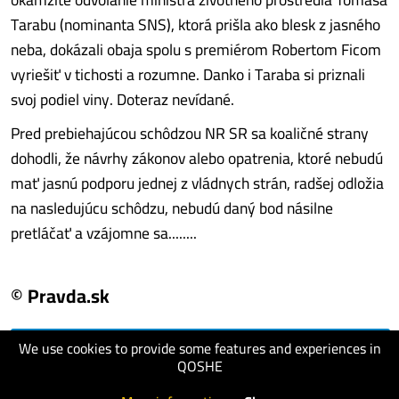
Tarabu (nominanta SNS), ktorá prišla ako blesk z jasného
neba, dokázali obaja spolu s premiérom Robertom Ficom
vyriešiť v tichosti a rozumne. Danko i Taraba si priznali
svoj podiel viny. Doteraz nevídané.
Pred prebiehajúcou schôdzou NR SR sa koaličné strany
dohodli, že návrhy zákonov alebo opatrenia, ktoré nebudú
mať jasnú podporu jednej z vládnych strán, radšej odložia
na nasledujúcu schôdzu, nebudú daný bod násilne
pretláčať a vzájomne sa........
© Pravda.sk
We use cookies to provide some features and experiences in
visit website
QOSHE