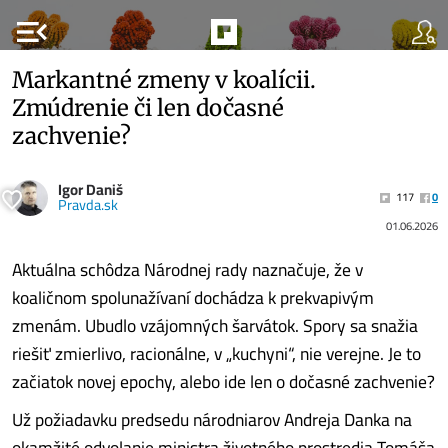
menu_open
Markantné zmeny v koalícii.
Zmúdrenie či len dočasné
zachvenie?
Igor Daniš
117
0
Pravda.sk
01.06.2026
Aktuálna schôdza Národnej rady naznačuje, že v
koaličnom spolunažívaní dochádza k prekvapivým
zmenám. Ubudlo vzájomných šarvátok. Spory sa snažia
riešiť zmierlivo, racionálne, v „kuchyni“, nie verejne. Je to
začiatok novej epochy, alebo ide len o dočasné zachvenie?
Už požiadavku predsedu národniarov Andreja Danka na
okamžité odvolanie ministra životného prostredia Tomáša