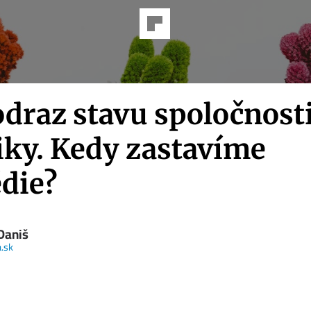
draz stavu spoločnosti
iky. Kedy zastavíme
édie?
Daniš
.sk