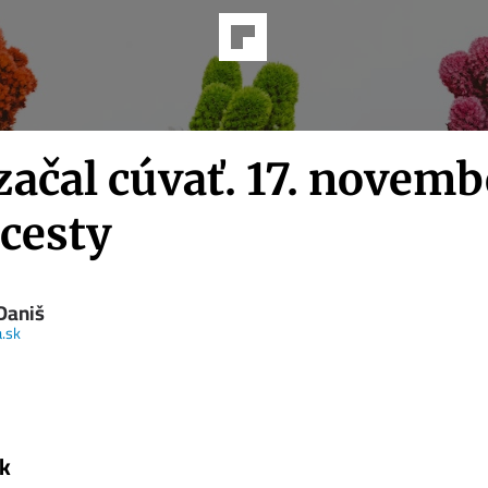
začal cúvať. 17. novemb
 cesty
Daniš
.sk
k