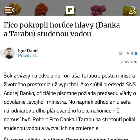
menu_open
Fico pokropil horúce hlavy (Danka
a Tarabu) studenou vodou
Igor Daniš
104
0
Pravda.sk
25.05.2026
Šok z výzvy na odvolanie Tomáša Tarabu z postu ministra
životného prostredia už vyprchal. Ako sľúbil predseda SNS
Andrej Danko, oficiálne písomne požiada predsedu vlády o
odvolanie „svojho“ ministra. No napriek odhodlaniu šéfa
národniarov z dlho plánovaného kroku nakoniec nič
nemusí byť. Robert Fico Danka i Tarabu na stretnutí polial
studenou vodou a vyzval ich na zmierenie.
Či k nemu dôjde, je otázne. Premiér dal obom kohútom