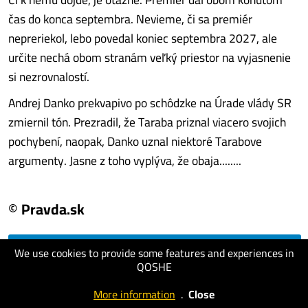
čas do konca septembra. Nevieme, či sa premiér
nepreriekol, lebo povedal koniec septembra 2027, ale
určite nechá obom stranám veľký priestor na vyjasnenie
si nezrovnalostí.
Andrej Danko prekvapivo po schôdzke na Úrade vlády SR
zmiernil tón. Prezradil, že Taraba priznal viacero svojich
pochybení, naopak, Danko uznal niektoré Tarabove
argumenty. Jasne z toho vyplýva, že obaja........
© Pravda.sk
We use cookies to provide some features and experiences in
visit website
QOSHE
More information
.
Close