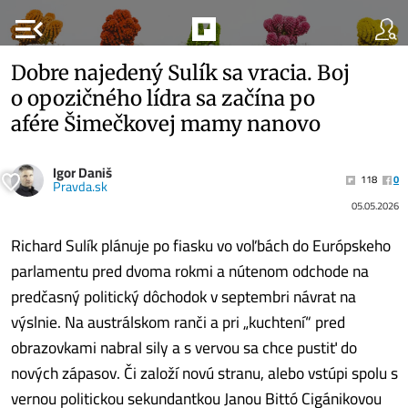
menu_open
Dobre najedený Sulík sa vracia. Boj
o opozičného lídra sa začína po
afére Šimečkovej mamy nanovo
Igor Daniš
118
0
Pravda.sk
05.05.2026
Richard Sulík plánuje po fiasku vo voľbách do Európskeho
parlamentu pred dvoma rokmi a nútenom odchode na
predčasný politický dôchodok v septembri návrat na
výslnie. Na austrálskom ranči a pri „kuchtení“ pred
obrazovkami nabral sily a s vervou sa chce pustiť do
nových zápasov. Či založí novú stranu, alebo vstúpi spolu s
vernou politickou sekundantkou Janou Bittó Cigánikovou