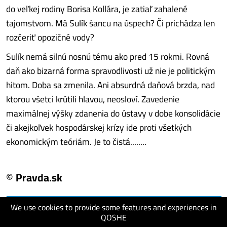
do veľkej rodiny Borisa Kollára, je zatiaľ zahalené
tajomstvom. Má Sulík šancu na úspech? Či prichádza len
rozčeriť opozičné vody?
Sulík nemá silnú nosnú tému ako pred 15 rokmi. Rovná
daň ako bizarná forma spravodlivosti už nie je politickým
hitom. Doba sa zmenila. Ani absurdná daňová brzda, nad
ktorou všetci krútili hlavou, neosloví. Zavedenie
maximálnej výšky zdanenia do ústavy v dobe konsolidácie
či akejkoľvek hospodárskej krízy ide proti všetkých
ekonomickým teóriám. Je to čistá........
© Pravda.sk
We use cookies to provide some features and experiences in
visit website
QOSHE