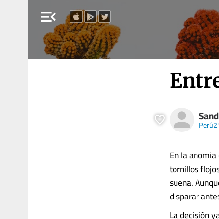
menu_open
Entr
Sand
Perú2
En la anomia 
tornillos floj
suena. Aunque
disparar antes
La decisión y