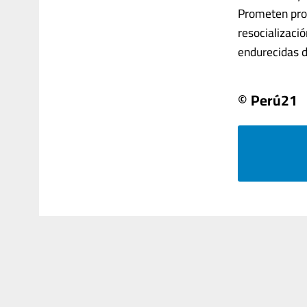
Prometen prot
resocializaci
endurecidas d
© Perú21