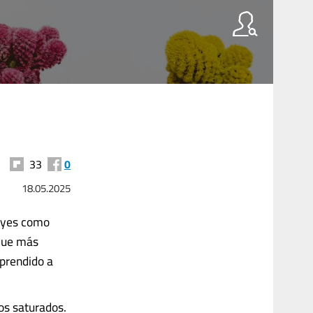
33
0
18.05.2025
leyes como
 que más
aprendido a
os saturados.