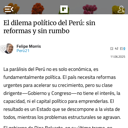
menu_open
El dilema político del Perú: sin
reformas y sin rumbo
Felipe Morris
42
0
Perú21
11.06.2025
La parálisis del Perú no es solo económica, es
fundamentalmente política. El país necesita reformas
urgentes para acelerar su crecimiento, pero su clase
dirigente—Gobierno y Congreso—no tiene el interés, la
capacidad, ni el capital político para emprenderlas. El
resultado es un Estado que se descompone a la vista de
todos, mientras los problemas estructurales se agravan.
El gobierno de Dina Boluarte, en su último tramo, no