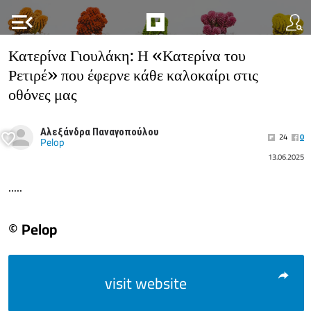
menu_open
Κατερίνα Γιουλάκη: Η «Κατερίνα του
Ρετιρέ» που έφερνε κάθε καλοκαίρι στις
οθόνες μας
Αλεξάνδρα Παναγοπούλου
24
0
Pelop
13.06.2025
.....
© Pelop
visit website