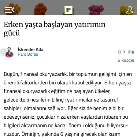
menu_open
Erken yaşta başlayan yatırımın
gücü
İskender Ada
31
0
Para Borsa
01.09.2025
Bugün, finansal okuryazarlık, bir top­lumun gelişimi için en
önemli fak­törlerden biri olarak kabul ediliyor. Er­ken yaşta
finansal okuryazarlık eğitimine başlayan ülkeler,
gelecekteki nesillerin bilinçli yatırımcılar ve tasarruf
sahipleri olmalarını sağlıyor. Eğer siz de benim gi­bi bir
ebeveynseniz, çocuklarınıza erken yaşlardan itibaren bu
bilgileri aktarma­nın ne kadar önemli olduğunu biliyorsu­
nuzdur. Örneğin, yakında 6 yaşına girecek olan kızım