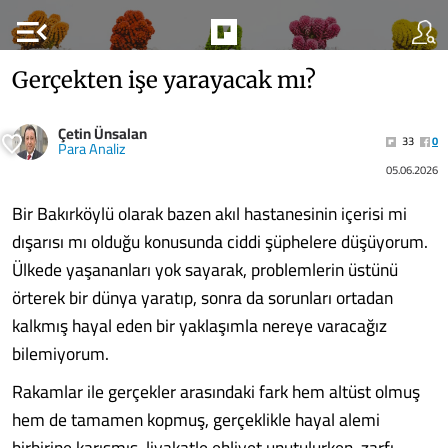
menu_open
Gerçekten işe yarayacak mı?
Çetin Ünsalan
33
0
Para Analiz
05.06.2026
Bir Bakırköylü olarak bazen akıl hastanesinin içerisi mi
dışarısı mı olduğu konusunda ciddi şüphelere düşüyorum.
Ülkede yaşananları yok sayarak, problemlerin üstünü
örterek bir dünya yaratıp, sonra da sorunları ortadan
kalkmış hayal eden bir yaklaşımla nereye varacağız
bilemiyorum.
Rakamlar ile gerçekler arasındaki fark hem altüst olmuş
hem de tamamen kopmuş, gerçeklikle hayal alemi
birbirine karışmış, liyakatle ehliyet unutulurken, zarfı