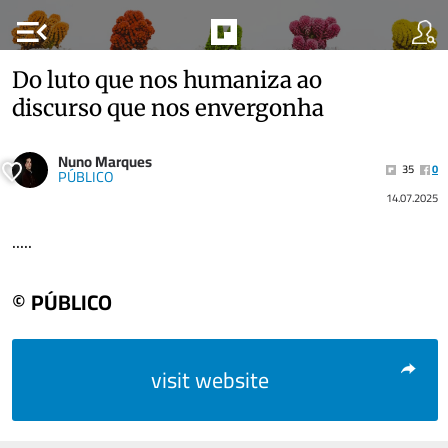
menu_open
Do luto que nos humaniza ao
discurso que nos envergonha
Nuno Marques
35
0
PÚBLICO
14.07.2025
.....
© PÚBLICO
visit website