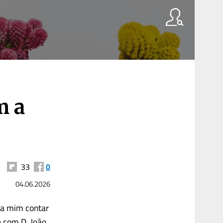
m a
33
0
04.06.2026
ara mim contar
e com D. João