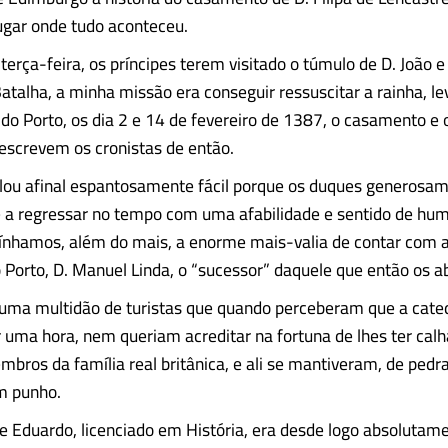
 lugar onde tudo aconteceu.
terça-feira, os príncipes terem visitado o túmulo de D. João e 
atalha, a minha missão era conseguir ressuscitar a rainha, l
é do Porto, os dia 2 e 14 de fevereiro de 1387, o casamento e 
escrevem os cronistas de então.
elou afinal espantosamente fácil porque os duques generosa
 a regressar no tempo com uma afabilidade e sentido de hu
Tínhamos, além do mais, a enorme mais-valia de contar com 
o Porto, D. Manuel Linda, o “sucessor” daquele que então os 
u uma multidão de turistas que quando perceberam que a cate
 uma hora, nem queriam acreditar na fortuna de lhes ter cal
mbros da família real britânica, e ali se mantiveram, de pedra
m punho.
pe Eduardo, licenciado em História, era desde logo absolutam