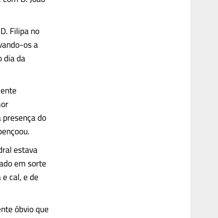
D. Filipa no
evando-os a
o dia da
mente
mor
a presença do
abençoou.
dral estava
hado em sorte
 e cal, e de
ente óbvio que