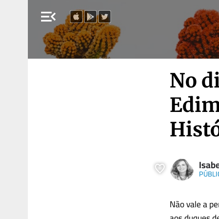
menu_open
No d
Edim
Histó
Isabe
PÚBLI
Não vale a pe
aos duques de