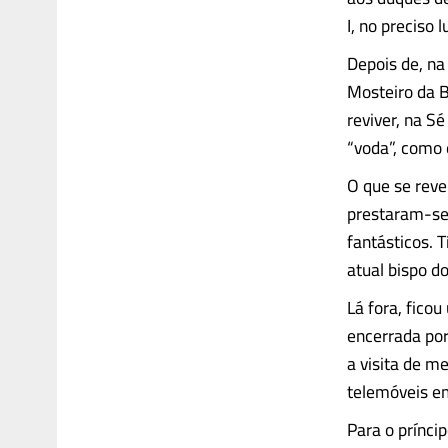
I, no preciso
Depois de, na 
Mosteiro da B
reviver, na S
“voda”, como 
O que se rev
prestaram-se
fantásticos. 
atual bispo d
Lá fora, fico
encerrada por
a visita de me
telemóveis e
Para o prínci