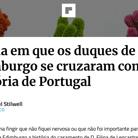
ia em que os duques de
burgo se cruzaram co
ria de Portugal
l Stilwell
CO
na fingir que não fiquei nervosa ou que não foi importante p
 Edimburgo a história do casamento de D. Filipa de Lencastr