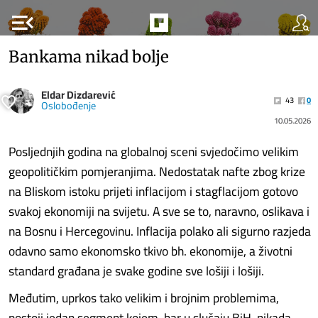
menu_open
Bankama nikad bolje
Eldar Dizdarević
43
0
Oslobođenje
10.05.2026
Posljednjih godina na globalnoj sceni svjedočimo velikim
geopolitičkim pomjeranjima. Nedostatak nafte zbog krize
na Bliskom istoku prijeti inflacijom i stagflacijom gotovo
svakoj ekonomiji na svijetu. A sve se to, naravno, oslikava i
na Bosnu i Hercegovinu. Inflacija polako ali sigurno razjeda
odavno samo ekonomsko tkivo bh. ekonomije, a životni
standard građana je svake godine sve lošiji i lošiji.
Međutim, uprkos tako velikim i brojnim problemima,
postoji jedan segment kojem, bar u slučaju BiH, nikada