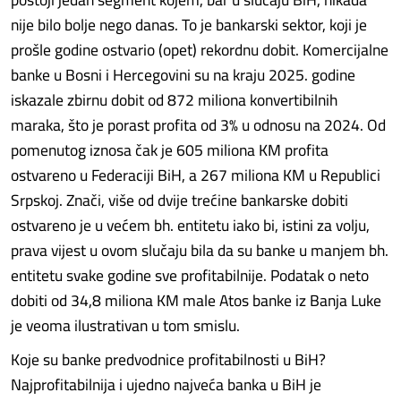
nije bilo bolje nego danas. To je bankarski sektor, koji je
prošle godine ostvario (opet) rekordnu dobit. Komercijalne
banke u Bosni i Hercegovini su na kraju 2025. godine
iskazale zbirnu dobit od 872 miliona konvertibilnih
maraka, što je porast profita od 3% u odnosu na 2024. Od
pomenutog iznosa čak je 605 miliona KM profita
ostvareno u Federaciji BiH, a 267 miliona KM u Republici
Srpskoj. Znači, više od dvije trećine bankarske dobiti
ostvareno je u većem bh. entitetu iako bi, istini za volju,
prava vijest u ovom slučaju bila da su banke u manjem bh.
entitetu svake godine sve profitabilnije. Podatak o neto
dobiti od 34,8 miliona KM male Atos banke iz Banja Luke
je veoma ilustrativan u tom smislu.
Koje su banke predvodnice profitabilnosti u BiH?
Najprofitabilnija i ujedno najveća banka u BiH je