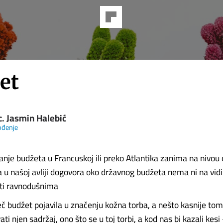
et
c. Jasmin Halebić
ođenje
nje budžeta u Francuskoj ili preko Atlantika zanima na nivou o
a u našoj avliji dogovora oko državnog budžeta nema ni na vidi
iti ravnodušnima
ječ budžet pojavila u značenju kožna torba, a nešto kasnije tom
ti njen sadržaj, ono što se u toj torbi, a kod nas bi kazali kesi 