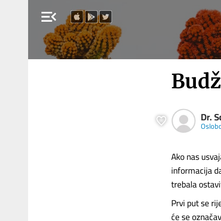
menu_open
Budž
Dr. S
Oslob
Ako nas usvaja
informacija d
trebala ostav
Prvi put se ri
će se označava