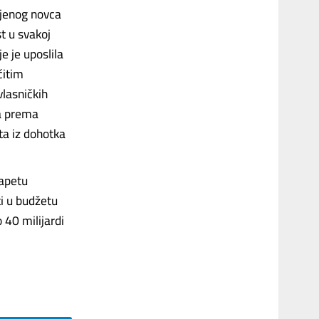
ljenog novca
st u svakoj
e je uposlila
čitim
vlasničkih
ja prema
ta iz dohotka
napetu
i u budžetu
 40 milijardi