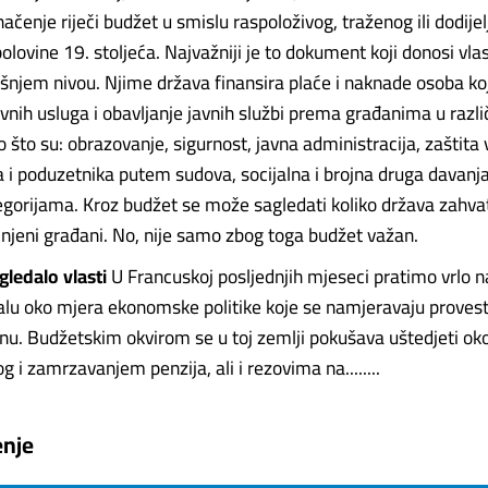
čenje riječi budžet u smislu raspoloživog, traženog ili dodije
polovine 19. stoljeća. Najvažniji je to dokument koji donosi vla
išnjem nivou. Njime država finansira plaće i naknade osoba koj
vnih usluga i obavljanje javnih službi prema građanima u razli
 što su: obrazovanje, sigurnost, javna administracija, zaštita 
 i poduzetnika putem sudova, socijalna i brojna druga davan
tegorijama. Kroz budžet se može sagledati koliko država zahva
 njeni građani. No, nije samo zbog toga budžet važan.
gledalo vlasti
U Francuskoj posljednjih mjeseci pratimo vrlo 
talu oko mjera ekonomske politike koje se namjeravaju provest
nu. Budžetskim okvirom se u toj zemlji pokušava uštedjeti oko
g i zamrzavanjem penzija, ali i rezovima na........
enje