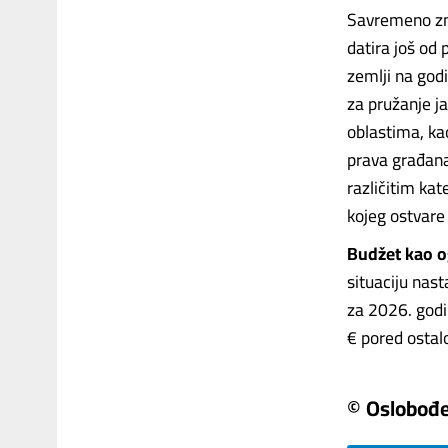
Savremeno zna
datira još od 
zemlji na god
za pružanje ja
oblastima, kao
prava građana
različitim ka
kojeg ostvare
Budžet kao o
situaciju nas
za 2026. godi
€ pored ostalo
© Oslobođ