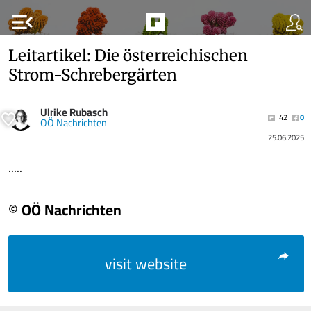
menu_open
Leitartikel: Die österreichischen
Strom-Schrebergärten
Ulrike Rubasch
42
0
OÖ Nachrichten
25.06.2025
.....
© OÖ Nachrichten
visit website