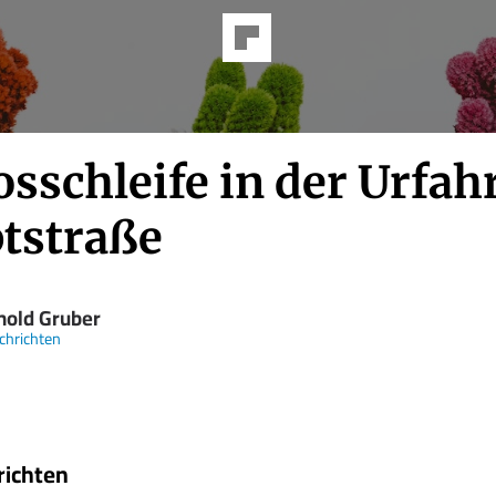
sschleife in der Urfah
tstraße
hold Gruber
chrichten
richten