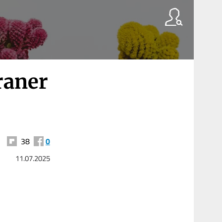
raner
38
0
11.07.2025