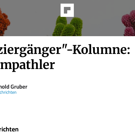
ziergänger"-Kolumne:
mpathler
hold Gruber
chrichten
richten