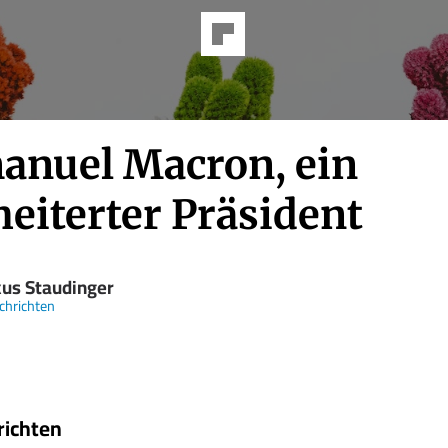
nuel Macron, ein
eiterter Präsident
us Staudinger
chrichten
richten