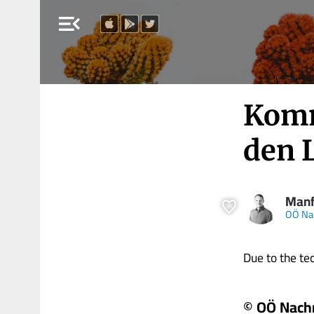
menu_open
Komm
den 
Manf
OÖ Na
Due to the tech
© OÖ Nach