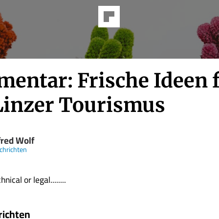
entar: Frische Ideen 
Linzer Tourismus
red Wolf
chrichten
nical or legal........
richten