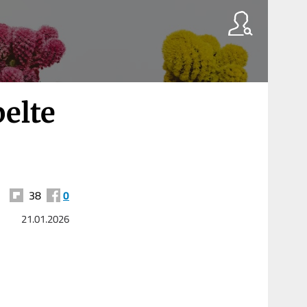
elte
38
0
21.01.2026