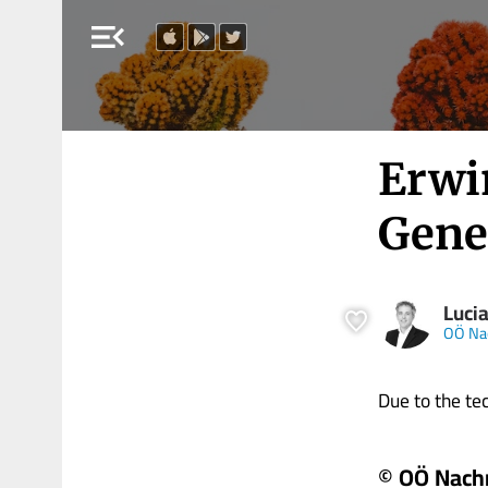
menu_open
Erwi
Gene
Luci
OÖ Na
Due to the tech
© OÖ Nach