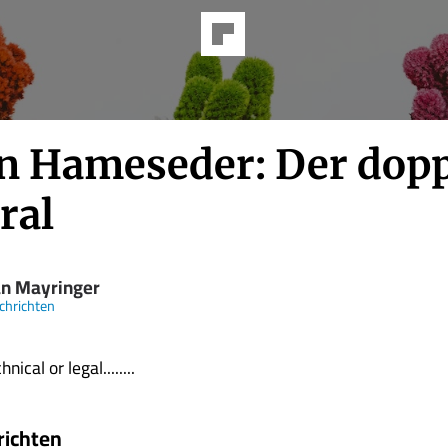
n Hameseder: Der dopp
ral
an Mayringer
chrichten
nical or legal........
richten