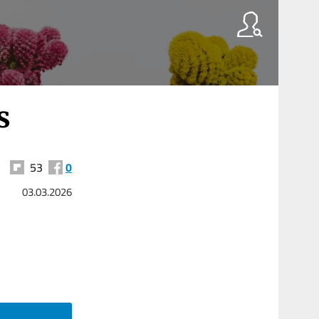
s
53
0
03.03.2026