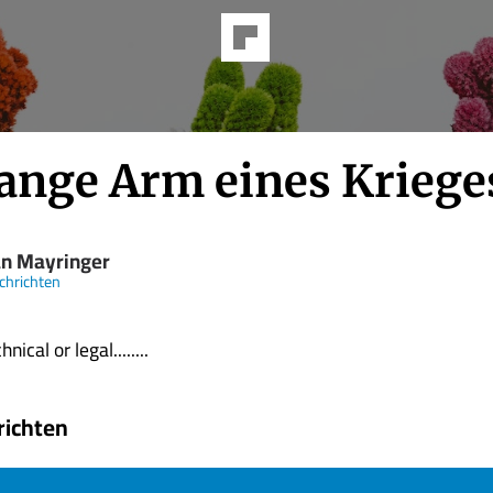
lange Arm eines Kriege
an Mayringer
chrichten
nical or legal........
richten