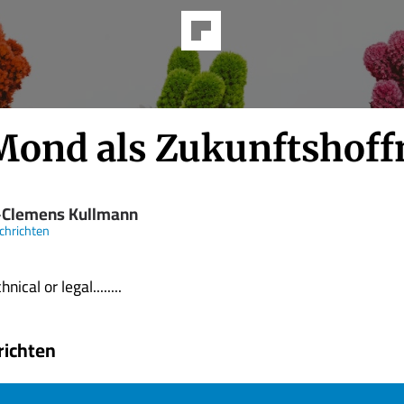
Mond als Zukunftshof
-Clemens Kullmann
chrichten
nical or legal........
richten