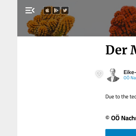
menu_open
Der 
Eike
OÖ Na
Due to the tech
© OÖ Nach