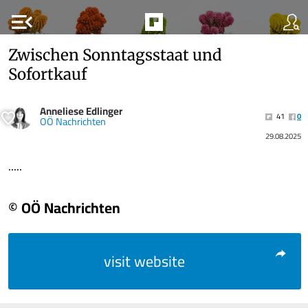
menu_open
Zwischen Sonntagsstaat und
Sofortkauf
Anneliese Edlinger
41
0
OÖ Nachrichten
29.08.2025
.....
© OÖ Nachrichten
visit website