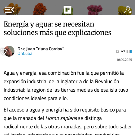
menu_open
Energía y agua: se necesitan
soluciones más que explicaciones
Dr.c Juan Triana Cordoví
49
0
OnCuba
18.09.2025
Agua y energía, esa combinación fue la que permitió la
expansión industrial de la Inglaterra de la Revolución
Industrial; la región de las tierras medias de esa isla tuvo
condiciones ideales para ello.
El acceso a agua y energía ha sido requisito básico para
que la manada del
Homo sapiens
se distinga
radicalmente de las otras manadas, pero sobre todo saber
utilizarlas, adaptarlas a sus necesidades, conducirlas,