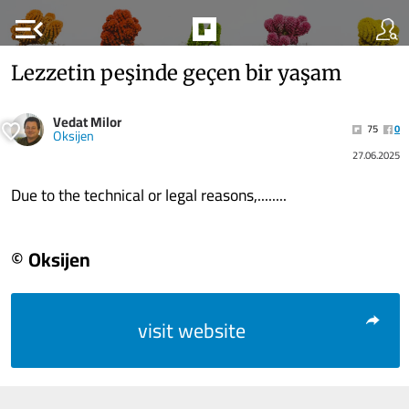
menu_open
Lezzetin peşinde geçen bir yaşam
Vedat Milor
75
0
Oksijen
27.06.2025
Due to the technical or legal reasons,........
© Oksijen
visit website