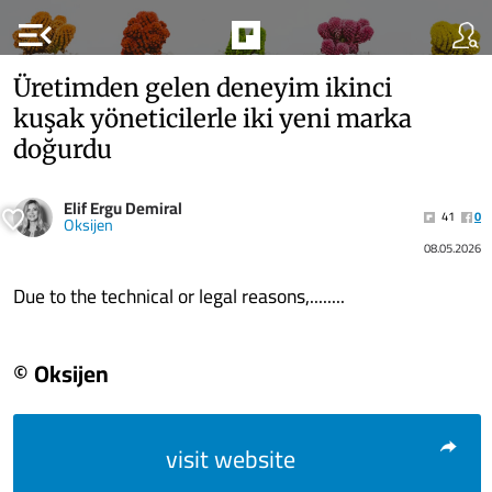
menu_open
Üretimden gelen deneyim ikinci
kuşak yöneticilerle iki yeni marka
doğurdu
Elif Ergu Demiral
41
0
Oksijen
08.05.2026
Due to the technical or legal reasons,........
© Oksijen
visit website