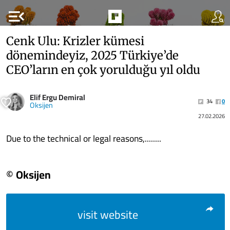
menu_open
Cenk Ulu: Krizler kümesi
dönemindeyiz, 2025 Türkiye’de
CEO’ların en çok yorulduğu yıl oldu
Elif Ergu Demiral
34
0
Oksijen
27.02.2026
Due to the technical or legal reasons,........
© Oksijen
visit website