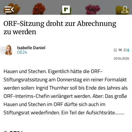
menu_open
ORF-Sitzung droht zur Abrechnung
zu werden
Isabelle Daniel
56
0
OE24
20.04.2026
Hauen und Stechen. Eigentlich hätte die ORF-
Stiftungsratssitzung am Donnerstag ein reiner Formalakt
werden sollen: Ingrid Thurnher soll bis Ende des Jahres als
ORF-Interims-Chefin verlängert werden. Aber: Das große
Hauen und Stechen im ORF dürfte sich auch im
Stiftungsrat wiederfinden. Ein Teil der Aufsichts­räte........