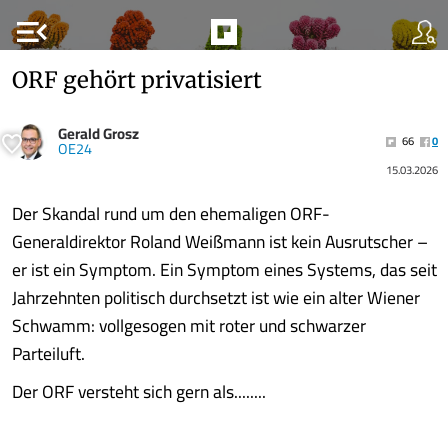
menu_open
ORF gehört privatisiert
Gerald Grosz
66
0
OE24
15.03.2026
Der Skandal rund um den ehemaligen ORF-
Generaldirektor Roland Weißmann ist kein Ausrutscher –
er ist ein Symptom. Ein Symptom eines Systems, das seit
Jahrzehnten politisch durchsetzt ist wie ein alter Wiener
Schwamm: vollgesogen mit roter und schwarzer
Parteiluft.
Der ORF versteht sich gern als........