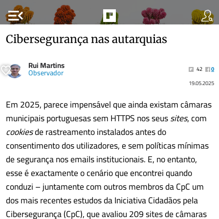
menu_open
Cibersegurança nas autarquias
Rui Martins
42
0
Observador
19.05.2025
Em 2025, parece impensável que ainda existam câmaras
municipais portuguesas sem HTTPS nos seus
sites
, com
cookies
de rastreamento instalados antes do
consentimento dos utilizadores, e sem políticas mínimas
de segurança nos emails institucionais. E, no entanto,
esse é exactamente o cenário que encontrei quando
conduzi – juntamente com outros membros da CpC um
dos mais recentes estudos da Iniciativa Cidadãos pela
Cibersegurança (CpC), que avaliou 209 sites de câmaras