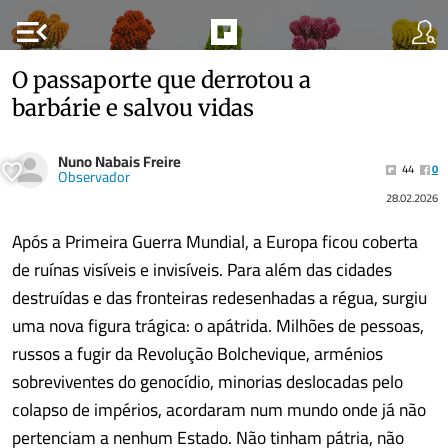
menu_open
O passaporte que derrotou a
barbárie e salvou vidas
Nuno Nabais Freire
44
0
Observador
28.02.2026
Após a Primeira Guerra Mundial, a Europa ficou coberta
de ruínas visíveis e invisíveis. Para além das cidades
destruídas e das fronteiras redesenhadas a régua, surgiu
uma nova figura trágica: o apátrida. Milhões de pessoas,
russos a fugir da Revolução Bolchevique, arménios
sobreviventes do genocídio, minorias deslocadas pelo
colapso de impérios, acordaram num mundo onde já não
pertenciam a nenhum Estado. Não tinham pátria, não