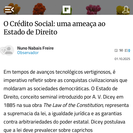
menu_open
O Crédito Social: uma ameaça ao
Estado de Direito
Nuno Nabais Freire
50
0
Observador
01.10.2025
Em tempos de avanços tecnológicos vertiginosos, é
imperativo refletir sobre as conquistas civilizacionais que
moldaram as sociedades democráticas. O Estado de
Direito, conceito seminal introduzido por A. V. Dicey em
1885 na sua obra
The Law of the Constitution
, representa
a supremacia da lei, a igualdade jurídica e as garantias
contra arbitrariedades do poder estatal. Dicey postulava
que a lei deve prevalecer sobre caprichos