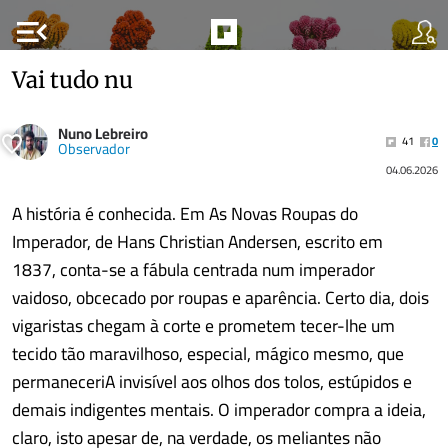
menu_open
Vai tudo nu
Nuno Lebreiro
41
0
Observador
04.06.2026
A história é conhecida. Em As Novas Roupas do
Imperador, de Hans Christian Andersen, escrito em
1837, conta-se a fábula centrada num imperador
vaidoso, obcecado por roupas e aparência. Certo dia, dois
vigaristas chegam à corte e prometem tecer-lhe um
tecido tão maravilhoso, especial, mágico mesmo, que
permaneceriA invisível aos olhos dos tolos, estúpidos e
demais indigentes mentais. O imperador compra a ideia,
claro, isto apesar de, na verdade, os meliantes não