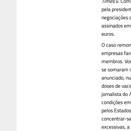
Times
v. Comi
pela presiden
negociações q
assinados em 
euros.
O caso remon
empresas far
membros. Von 
se somaram ma
anunciado, nu
doses de vaci
jornalista do
condições em
pelos Estados
concentrar-s
excessivas, a