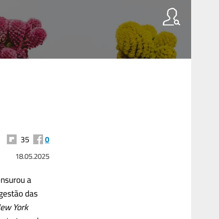
35
0
18.05.2025
ensurou a
 gestão das
ew York