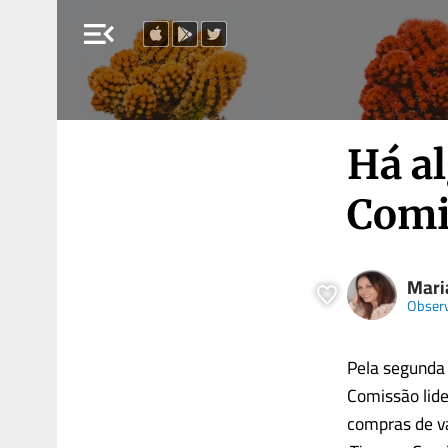
menu_open
Há al
Comi
Maria
Obser
Pela segunda 
Comissão lide
compras de va