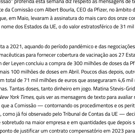
ssão” proferida esta semana diz respeito às mensagens de t
te da Comissão com Albert Bourla, CEO da Pfizer, no âmbito 
ue, em Maio, levaram à assinatura do mais caro dos onze co
nome dos Estados da UE, o do valor estratosférico de 31 mil
ta a 2021, aquando do período pandémico e das negociaçõe
macêuticas para fornecer cobertura de vacinação aos 27 Est
der Leyen concluiu a compra de 300 milhões de doses da Pfi
is 100 milhões de doses em Abril. Poucos dias depois, outro
m total de 71 mil milhões de euros que asseguraram 4,6 mil
nas. Tantas doses, tanto dinheiro em jogo. Matina Stevis-Gri
New York Times
, quis ver as mensagens de texto para avaliar
 que a Comissão — contornando os procedimentos e os per
, como já foi observado pelo Tribunal de Contas da UE — dec
e sobretudo na maior empresa e em quantidades que depois 
 ponto de justificar um contrato compensatório em 2023 para