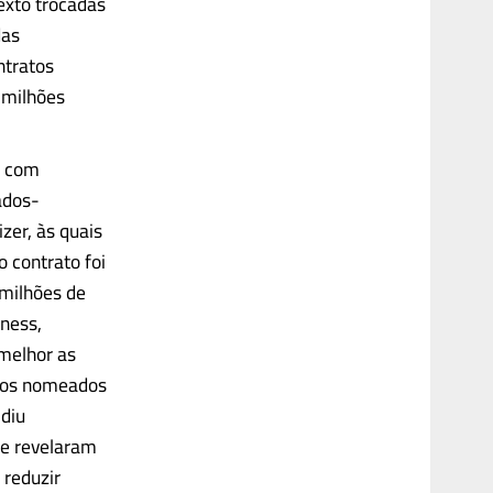
exto trocadas
das
ntratos
 milhões
s com
ados-
zer, às quais
 contrato foi
 milhões de
dness,
 melhor as
itos nomeados
idiu
se revelaram
 reduzir