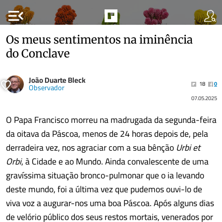
menu_open
Os meus sentimentos na iminência
do Conclave
João Duarte Bleck
18
0
Observador
07.05.2025
O Papa Francisco morreu na madrugada da segunda-feira
da oitava da Páscoa, menos de 24 horas depois de, pela
derradeira vez, nos agraciar com a sua bênção
Urbi et
Orbi
, à Cidade e ao Mundo. Ainda convalescente de uma
gravíssima situação bronco-pulmonar que o ia levando
deste mundo, foi a última vez que pudemos ouvi-lo de
viva voz a augurar-nos uma boa Páscoa. Após alguns dias
de velório público dos seus restos mortais, venerados por