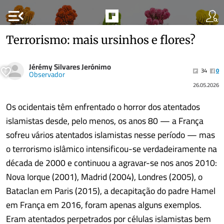
menu_open
Terrorismo: mais ursinhos e flores?
Jérémy Silvares Jerónimo
34
0
Observador
26.05.2026
Os ocidentais têm enfrentado o horror dos atentados
islamistas desde, pelo menos, os anos 80 — a França
sofreu vários atentados islamistas nesse período — mas
o terrorismo islâmico intensificou-se verdadeiramente na
década de 2000 e continuou a agravar-se nos anos 2010:
Nova Iorque (2001), Madrid (2004), Londres (2005), o
Bataclan em Paris (2015), a decapitação do padre Hamel
em França em 2016, foram apenas alguns exemplos.
Eram atentados perpetrados por células islamistas bem