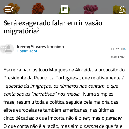
menu_open
Será exagerado falar em invasão
migratória?
Jérémy Silvares Jerónimo
65
0
Observador
09.08.2025
Escrevia há dias João Marques de Almeida, a propósito do
Presidente da República Portuguesa, que relativamente à
“
questão da imigração, os números não contam, o que
conta são as “narrativas” nos media
”. Numa simples
frase, resumiu toda a política seguida pela maioria das
elites europeias (e também americanas) nas últimas
cinco décadas: o que importa não é o
ser
, mas o
parecer
.
O que conta não é a razão, mas sim o
pathos
de que falei