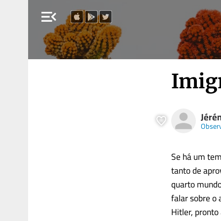
menu_open
Imig
Jéré
Obser
Se há um tem
tanto de apro
quarto mundo 
falar sobre o
Hitler, pront