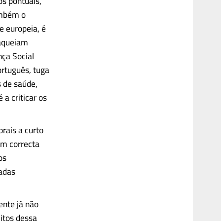
s pontuais,
ambém o
e europeia, é
aqueiam
nça Social
ortuguês, tuga
s de saúde,
a criticar os
rais a curto
em correcta
os
adas
ente já não
itos dessa