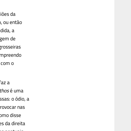
diões da
, ou então
dida, a
ragem de
grosseiras
Compreendo
o com o
faz a
thos
é uma
sas: o ódio, a
provocar nas
como disse
 da direita