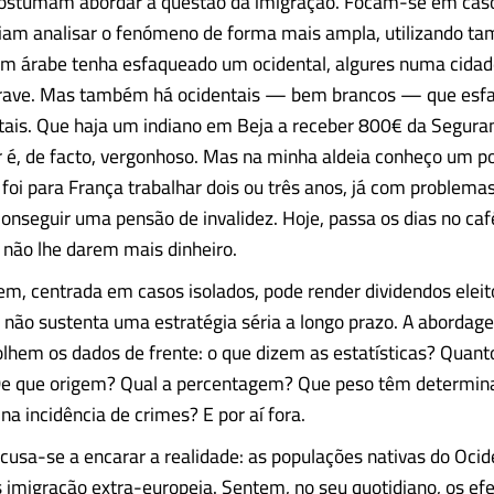
costumam abordar a questão da imigração. Focam-se em caso
iam analisar o fenómeno de forma mais ampla, utilizando t
um árabe tenha esfaqueado um ocidental, algures numa cidad
rave. Mas também há ocidentais — bem brancos — que esf
tais. Que haja um indiano em Beja a receber 800€ da Segura
 é, de facto, vergonhoso. Mas na minha aldeia conheço um p
foi para França trabalhar dois ou três anos, já com problema
onseguir uma pensão de invalidez. Hoje, passa os dias no café 
 não lhe darem mais dinheiro.
m, centrada em casos isolados, pode render dividendos eleito
ão sustenta uma estratégia séria a longo prazo. A abordag
olhem os dados de frente: o que dizem as estatísticas? Quant
De que origem? Qual a percentagem? Que peso têm determin
a incidência de crimes? E por aí fora.
cusa-se a encarar a realidade: as populações nativas do Ocid
imigração extra-europeia. Sentem, no seu quotidiano, os efe