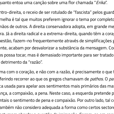
quanto entoa uma canção sobre uma flor chamada “
Erika
”.
tro-direita, o receio de ser rotulado de “fascista” pelos guar
melha é tal que muitos preferem ignorar o tema por completo
mãos de outros. A direita conservadora adopta, em grande me
. Já a direita radical e a extrema-direita, quando têm a co
uestão, fazem-no frequentemente através de simplificações 
mente, acabam por desvalorizar a substância da mensagem. 
s possa tocar, mas é demasiado importante para ser tratad
detrimento da “razão”.
ema com o coração, e não com a razão, é precisamente o que 
eferindo recorrer ao que os gregos chamavam de
pathos
. O
pa
ica usada para apelar aos sentimentos mais primários das mas
gança, a compaixão, a pena. Neste caso, a esquerda pretende 
tais o sentimento de pena e compaixão. Por outro lado, tal 
também não considero adequada a forma como certos sectores