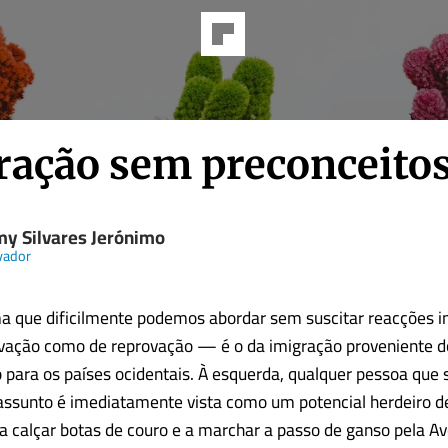
ração sem preconceito
my Silvares Jerónimo
vador
a que dificilmente podemos abordar sem suscitar reacções 
vação como de reprovação — é o da imigração proveniente do
para os países ocidentais. À esquerda, qualquer pessoa que 
 assunto é imediatamente vista como um potencial herdeiro d
o a calçar botas de couro e a marchar a passo de ganso pela A