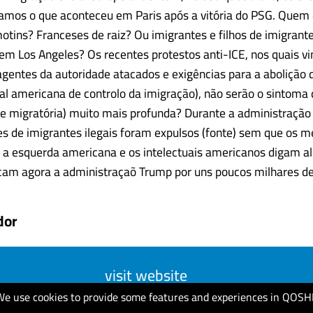
jamos o que aconteceu em Paris após a vitória do PSG. Quem
otins? Franceses de raiz? Ou imigrantes e filhos de imigrant
m Los Angeles? Os recentes protestos anti-ICE, nos quais v
agentes da autoridade atacados e exigências para a abolição d
al americana de controlo da imigração), não serão o sintoma
l (e migratória) muito mais profunda? Durante a administraç
es de imigrantes ilegais foram expulsos (fonte) sem que os m
a esquerda americana e os intelectuais americanos digam a
am agora a administraçaõ Trump por uns poucos milhares de...
dor
visit website
We use cookies to provide some features and experiences in QOSH