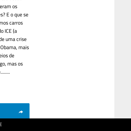
 eram os
es? E o que se
imos carros
o ICE (a
 de uma crise
ão Obama, mais
eios de
lgo, mas os
.....
E