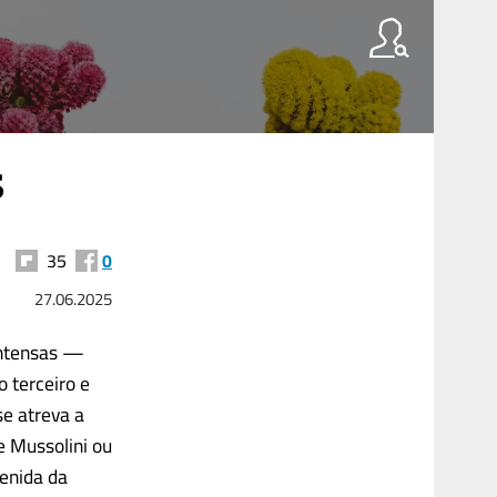
s
35
0
27.06.2025
intensas —
 terceiro e
se atreva a
e Mussolini ou
venida da