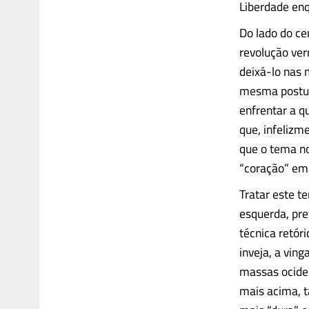
Liberdade en
Do lado do cen
revolução ver
deixá-lo nas 
mesma postura
enfrentar a q
que, infeliz
que o tema no
“coração” em 
Tratar este t
esquerda, pr
técnica retór
inveja, a vin
massas ociden
mais acima, 