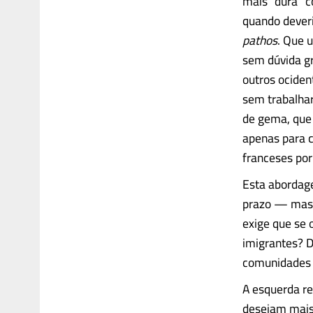
mais “dura” 
quando dever
pathos
. Que 
sem dúvida g
outros ociden
sem trabalhar
de gema, que 
apenas para c
franceses por
Esta abordage
prazo — mas n
exige que se 
imigrantes? 
comunidades n
A esquerda re
desejam mais 