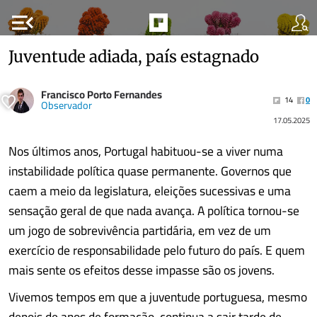
menu_open
Juventude adiada, país estagnado
Francisco Porto Fernandes
14
0
Observador
17.05.2025
Nos últimos anos, Portugal habituou-se a viver numa
instabilidade política quase permanente. Governos que
caem a meio da legislatura, eleições sucessivas e uma
sensação geral de que nada avança. A política tornou-se
um jogo de sobrevivência partidária, em vez de um
exercício de responsabilidade pelo futuro do país. E quem
mais sente os efeitos desse impasse são os jovens.
Vivemos tempos em que a juventude portuguesa, mesmo
depois de anos de formação, continua a sair tarde de