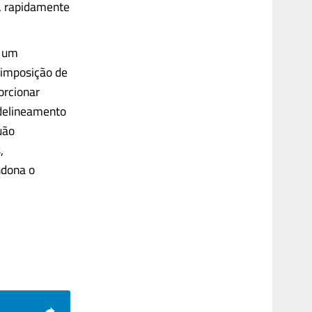
, rapidamente
, um
a imposição de
orcionar
 delineamento
uão
,
ndona o