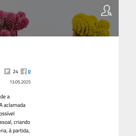
24
0
13.05.2025
ade a
 A aclamada
ossível
ssoal, criando
ia, à partida,