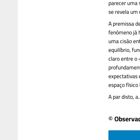
parecer uma s
se revela um
A premissa d
fenómeno já h
uma cisão ent
equilíbrio, f
claro entre o
profundamente
expectativas
espaço físico 
A par disto, a...
© Observa