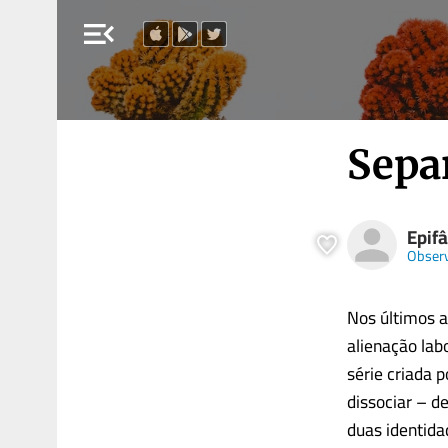
menu_open
Sepa
Epifâ
Obser
Nos últimos a
alienação la
série criada 
dissociar – de
duas identida