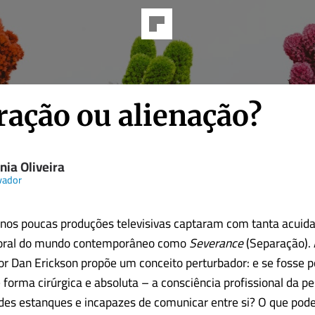
ração ou alienação?
nia Oliveira
vador
nos poucas produções televisivas captaram com tanta acuid
boral do mundo contemporâneo como
Severance
(Separação).
por Dan Erickson propõe um conceito perturbador: e se fosse p
 forma cirúrgica e absoluta – a consciência profissional da pe
des estanques e incapazes de comunicar entre si? O que poder